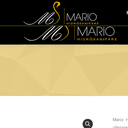
Tirana Industrial Park Tirana, 1053, Albania
+355 (0)
Mario H
cilesor