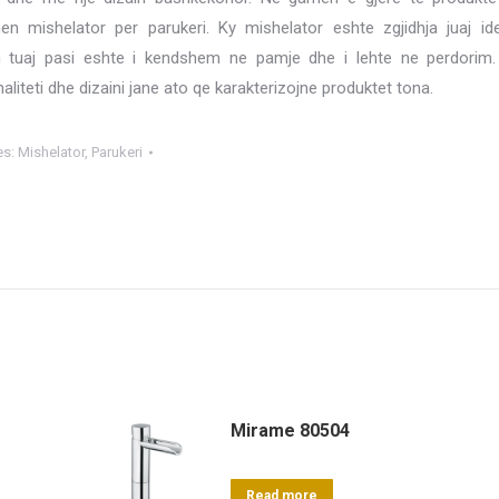
hen mishelator per parukeri. Ky mishelator eshte zgjidhja juaj id
n tuaj pasi eshte i kendshem ne pamje dhe i lehte ne perdorim. 
aliteti dhe dizaini jane ato qe karakterizojne produktet tona.
es:
Mishelator
,
Parukeri
Mirame 80504
Read more