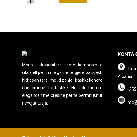
KONTA
Mario Hidrosanitare eshte kompania e
Tiran
cila sjell per ju nje game te gjere pajisjesh
Albania
hidrosanitare me dizanje bashkekohore
dhe cmime fantastike. Ne nderthurrim
+355
elegancen me cilesine per te permbushur
info
nevojat tuaja.