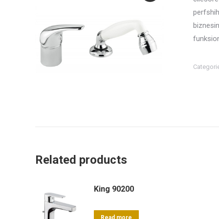
perfshi
biznesi
funksion
Categori
Related products
King 90200
Read more