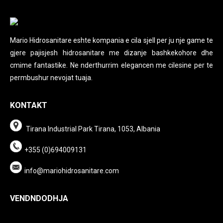
Mario Hidrosanitare eshte kompania e cila sjell per ju nje game te
gjere pajisjesh hidrosanitare me dizanje bashkekohore dhe
cmime fantastike. Ne nderthurrim elegancen me cilesine per te
permbushur nevojat tuaja.
KONTAKT
Tirana Industrial Park Tirana, 1053, Albania
+355 (0)694009131
info@mariohidrosanitare.com
VENDNDODHJA