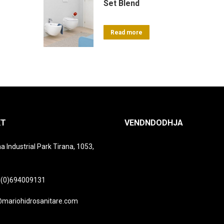
Set Blend
Read more
KT
VENDNDODHJA
a Industrial Park Tirana, 1053,
 (0)694009131
@mariohidrosanitare.com