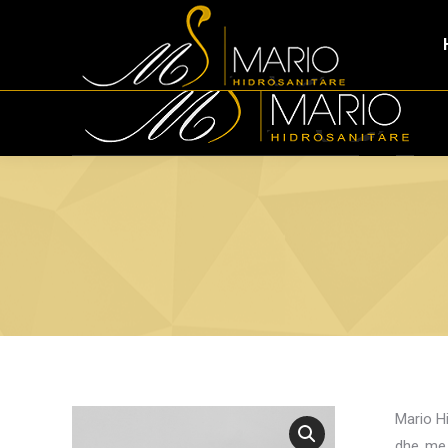
Tirana Industrial Park Tirana, 1053, Albania
+355 (0)
Mario Hi
dhe me 