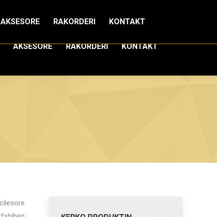
Search:
Facebook
Instagram
AKSESORE
RAKORDERI
KONTAKT
page
page
opens
opens
AKSESORE
RAKORDERI
KONTAKT
in
in
new
new
window
window
cilesore
rfshihen