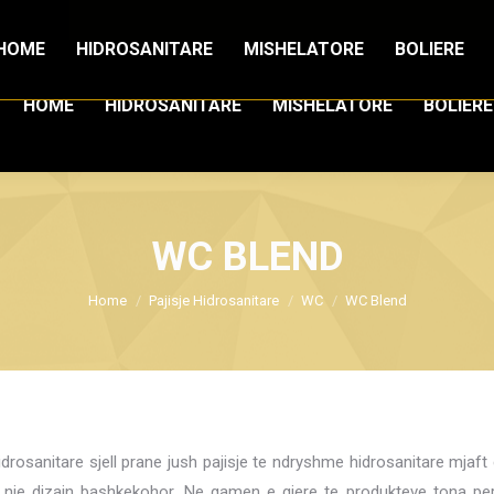
694009131
HOME
HIDROSANITARE
MISHELATORE
BOLIERE
HOME
HIDROSANITARE
MISHELATORE
BOLIERE
WC BLEND
You are here:
Home
Pajisje Hidrosanitare
WC
WC Blend
drosanitare sjell prane jush pajisje te ndryshme hidrosanitare mjaft 
nje dizain bashkekohor. Ne gamen e gjere te produkteve tona pe