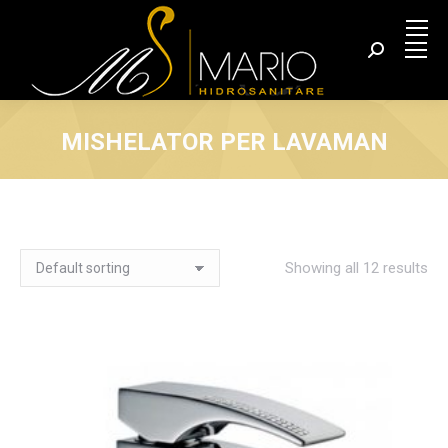
Search:
MISHELATOR PER LAVAMAN
You are here:
Showing all 12 results