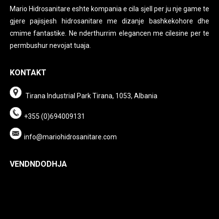
Mario Hidrosanitare eshte kompania e cila sjell per ju nje game te
gjere pajisjesh hidrosanitare me dizanje bashkekohore dhe
cmime fantastike. Ne nderthurrim elegancen me cilesine per te
permbushur nevojat tuaja.
KONTAKT
Tirana Industrial Park Tirana, 1053, Albania
+355 (0)694009131
info@mariohidrosanitare.com
VENDNDODHJA