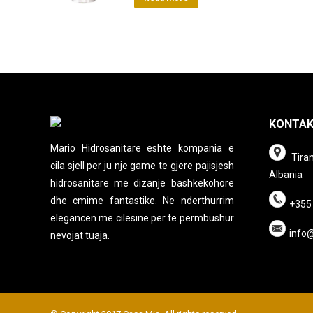
KONTA
Mario Hidrosanitare eshte kompania e
Tiran
cila sjell per ju nje game te gjere pajisjesh
Albania
hidrosanitare me dizanje bashkekohore
dhe cmime fantastike. Ne nderthurrim
+355
elegancen me cilesine per te permbushur
info
nevojat tuaja.