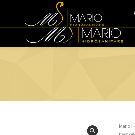
Tirana Industrial Park Tirana, 1053, Albania
+355 (0)
Mario Hi
bashkek