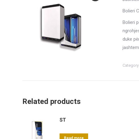
Bolieri 
Bolieri
ngrohjes
duke për
jashtem 
Category
Related products
ST
Read more