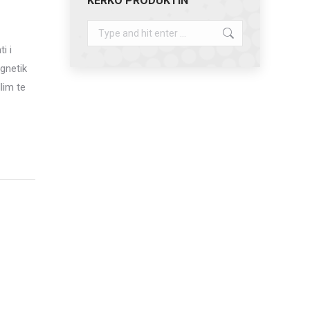
KERKO PRODUKTIN
Search:
i i
agnetik
lim te