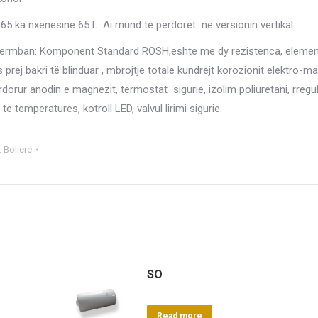
C65 ka nxënësinë 65 L. Ai mund te perdoret ne versionin vertikal.
 permban: Komponent Standard ROSH,eshte me dy rezistenca, element
 prej bakri të blinduar , mbrojtje totale kundrejt korozionit elektro-m
dorur anodin e magnezit, termostat sigurie, izolim poliuretani, rregul
te temperatures, kotroll LED, valvul lirimi sigurie.
:
Boliere
SO
Read more