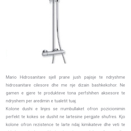
Mario Hidrosanitare sjell prane jush pajisje te ndryshme
hidrosanitare cilesore dhe me nje dizain bashkekohor. Ne
gamen e gjere te produkteve tona perfshihen aksesore te
ndryshem per aredimin e tualetit tuaj.
Kolone dushi e linjes se rrumbullaket ofron pozicionimin
perfekt te kokes se dushit ne lartesine pergjate shufres. Kjo
kolone ofron rezistence te larte ndaj kimikateve dhe veti te