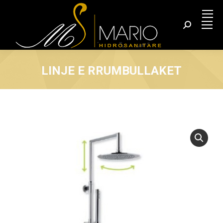
Search:
LINJE E RRUMBULLAKET
You are here: