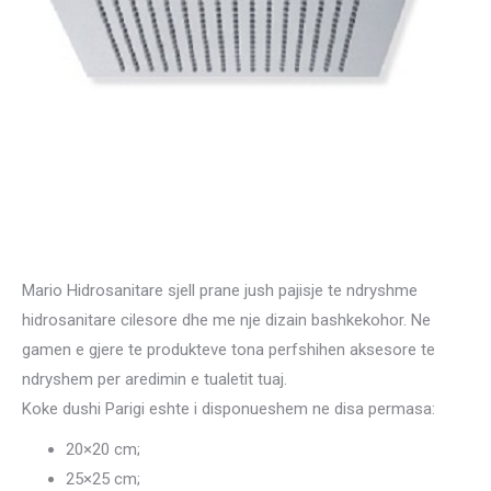
Mario Hidrosanitare sjell prane jush pajisje te ndryshme
hidrosanitare cilesore dhe me nje dizain bashkekohor. Ne
gamen e gjere te produkteve tona perfshihen aksesore te
ndryshem per aredimin e tualetit tuaj.
Koke dushi Parigi eshte i disponueshem ne disa permasa:
20×20 cm;
25×25 cm;