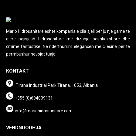
Mario Hidrosanitare eshte kompania e cila sjell per ju nje game te
gjere pajisjesh hidrosanitare me dizanje bashkekohore dhe
cmime fantastike. Ne nderthurrim elegancen me cilesine per te
permbushur nevojat tuaja.
KONTAKT
Tirana Industrial Park Tirana, 1053, Albania
+355 (0)694009131
info@mariohidrosanitare.com
VENDNDODHJA