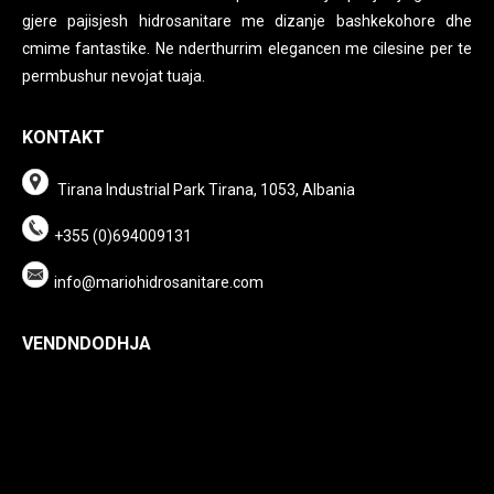
gjere pajisjesh hidrosanitare me dizanje bashkekohore dhe
cmime fantastike. Ne nderthurrim elegancen me cilesine per te
permbushur nevojat tuaja.
KONTAKT
Tirana Industrial Park Tirana, 1053, Albania
+355 (0)694009131
info@mariohidrosanitare.com
VENDNDODHJA