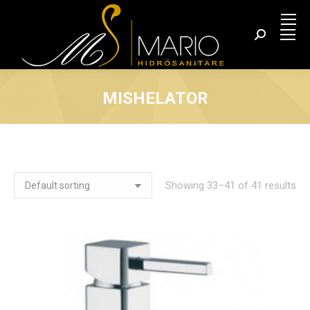
Search:
MISHELATOR
You are here:
Showing 33–41 of 41 results