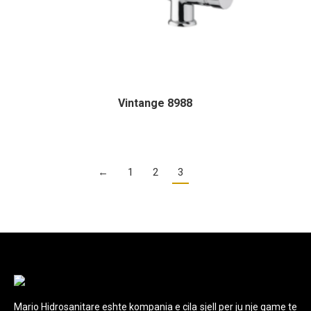
Vintange 8988
←
1
2
3
Mario Hidrosanitare eshte kompania e cila sjell per ju nje game te